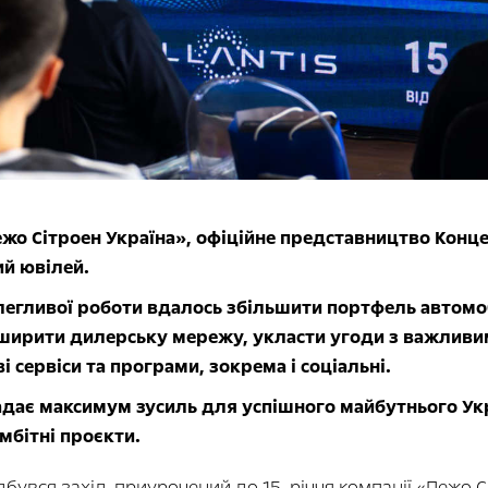
жо Сітроен Україна», офіційне представництво Концерн
ий ювілей.
легливої роботи вдалось збільшити портфель автомо
озширити дилерську мережу, укласти угоди з важлив
і сервіси та програми, зокрема і соціальні.
адає максимум зусиль для успішного майбутнього Укр
мбітні проєкти.
дбувся захід, приурочений до 15-річчя компанії «Пежо С