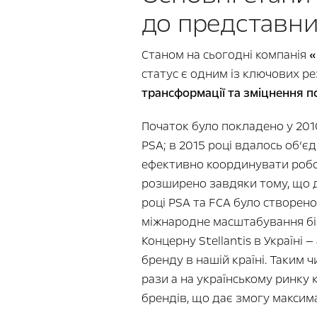
до представниц
Станом на сьогодні компанія
«
статус є одним із ключових ре
трансформації та зміцнення по
Початок було покладено у 2010
PSA; в 2015 році вдалось об’є
ефективно координувати робот
розширено завдяки тому, що д
році PSA та FCA було створен
міжнародне масштабування бізн
Концерну Stellantis в Україні
бренду в нашій країні. Таким ч
рази а на українському ринку 
брендів, що дає змогу максим