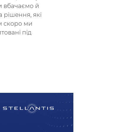
и вбачаємо й
а рішення, які
ім скоро ми
товані під