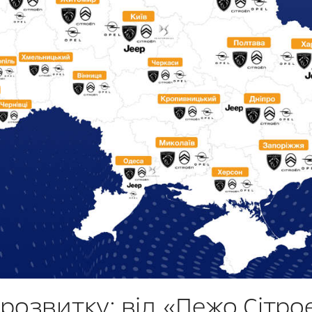
розвитку: від «Пежо Сітро