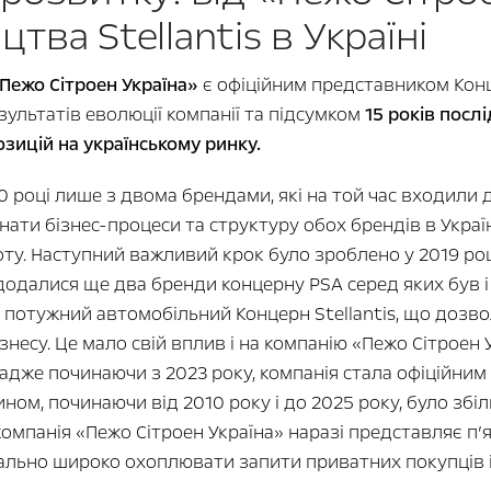
тва Stellantis в Україні
Пежо Сітроен Україна»
є офіційним представником Ко
зультатів еволюції компанії та підсумком
15 років посл
зицій на українському ринку.
 році лише з двома брендами, які на той час входили 
днати бізнес-процеси та структуру обох брендів в Украї
у. Наступний важливий крок було зроблено у 2019 роц
одалися ще два бренди концерну PSA серед яких був і O
о потужний автомобільний Концерн Stellantis, що дозв
есу. Це мало свій вплив і на компанію «Пежо Сітроен 
 — адже починаючи з 2023 року, компанія стала офіційн
ином, починаючи від 2010 року і до 2025 року, було збі
компанія «Пежо Сітроен Україна» наразі представляє п’
ально широко охоплювати запити приватних покупців і