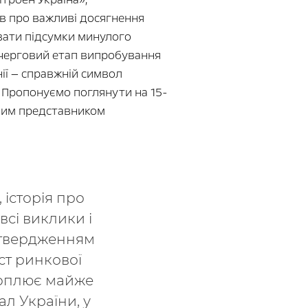
ів про важливі досягнення
увати підсумки минулого
 черговий етап випробування
ії — справжній символ
. Пропонуємо поглянути на 15-
йним представником
 історія про
всі виклики і
дтвердженням
ст ринкової
охоплює майже
ал України, у