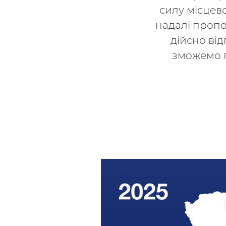
силу місцев
надалі пропон
дійсно від
зможемо п