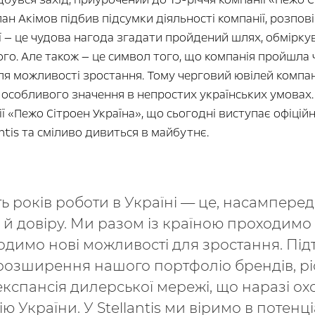
н Акімов підбив підсумки діяльності компанії, розпов
ії — це чудова нагода згадати пройдений шлях, обмірк
го. Але також — це символ того, що компанія пройшла
я можливості зростання. Тому черговий ювілей компан
є особливого значення в непростих українських умовах
ії «Пежо Сітроен Україна», що сьогодні виступає офіці
tis та сміливо дивиться в майбутнє.
ь років роботи в Україні — це, насамперед,
й довіру. Ми разом із країною проходимо 
одимо нові можливості для зростання. Пі
 розширення нашого портфоліо брендів, рі
і експансія дилерської мережі, що наразі 
ю України. У Stellantis ми віримо в потенці