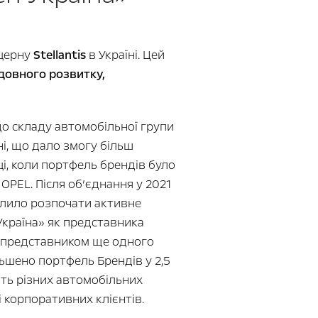
нцерну
Stellantis
в Україні. Цей
ідовного розвитку,
до складу автомобільної групи
ні, що дало змогу більш
і, коли портфель брендів було
PEL. Після об’єднання у 2021
олило розпочати активне
Україна» як представника
им представником ще одного
льшено портфель Брендів у 2,5
ять різних автомобільних
 корпоративних клієнтів.