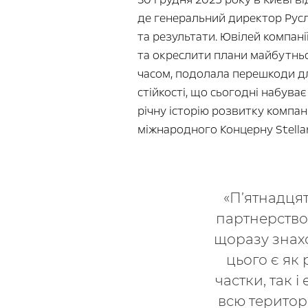
де генеральний директор Русла
та результати. Ювілей компан
та окреслити плани майбутньо
часом, подолала перешкоди дл
стійкості, що сьогодні набува
річну історію розвитку компан
міжнародного Концерну Stellan
«П’ятнадцят
партнерство 
щоразу знах
цього є як
частки, так 
всю територі