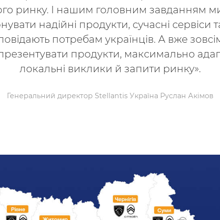
ого ринку. І нашим головним завданням м
увати надійні продукти, сучасні сервіси т
повідають потребам українців. А вже зовс
резентувати продукти, максимально адап
локальні виклики й запити ринку».
Генеральний директор Stellantis Україна Руслан Акімов