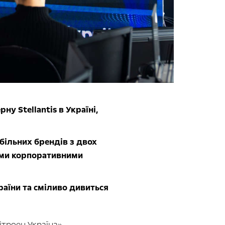
у Stellantis в Україні,
більних брендів з двох
ими корпоративними
аїни та сміливо дивиться
ітроен Україна»,