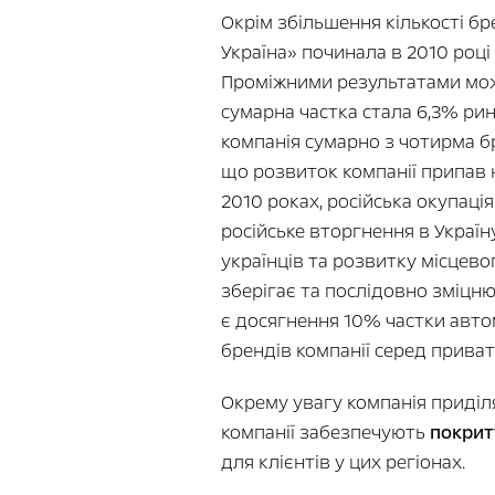
Окрім збільшення кількості бр
Україна» починала в 2010 році
Проміжними результатами можн
сумарна частка стала 6,3% ринк
компанія сумарно з чотирма б
що розвиток компанії припав н
2010 роках, російська окупація
російське вторгнення в Україн
українців та розвитку місцево
зберігає та послідовно зміцню
є досягнення 10% частки автом
брендів компанії серед приват
Окрему увагу компанія приді
компанії забезпечують
покритт
для клієнтів у цих регіонах.