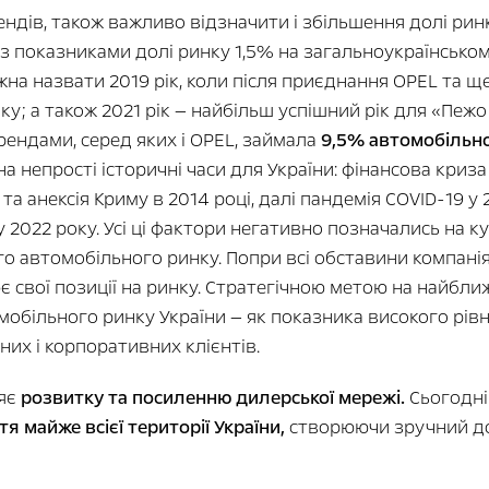
ендів, також важливо відзначити і збільшення долі рин
 з показниками долі ринку 1,5% на загальноукраїнсько
а назвати 2019 рік, коли після приєднання OPEL та ще
у; а також 2021 рік — найбільш успішний рік для «Пежо 
рендами, серед яких і OPEL, займала
9,5% автомобільно
а непрості історичні часи для України: фінансова криза
 та анексія Криму в 2014 році, далі пандемія COVID-19 
у 2022 року. Усі ці фактори негативно позначались на к
го автомобільного ринку. Попри всі обставини компанія
є свої позиції на ринку. Стратегічною метою на найбл
обільного ринку України — як показника високого рівн
них і корпоративних клієнтів.
ляє
розвитку та посиленню дилерської мережі.
Сьогодні
я майже всієї території України,
створюючи зручний дос