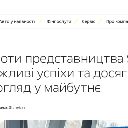
Авто у наявності
Фінпослуги
Сервіс
Про компа
боти представництва S
важливі успіхи та дося
огляд у майбутнє
рики:
Діяльність