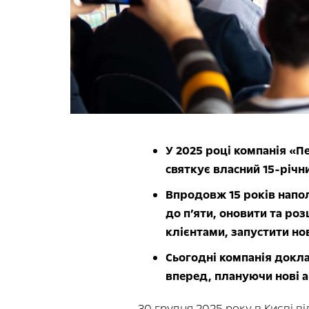
У 2025 році компанія «Пе
святкує власний 15-річн
Впродовж 15 років напо
до п’яти, оновити та р
клієнтами, запустити нов
Сьогодні компанія докл
вперед, плануючи нові а
30 грудня 2025 року в Києві ві