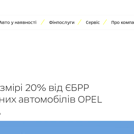
Авто у наявності
Фінпослуги
Сервіс
Про компа
змірі 20% від ЄБРР
них автомобілів OPEL
я