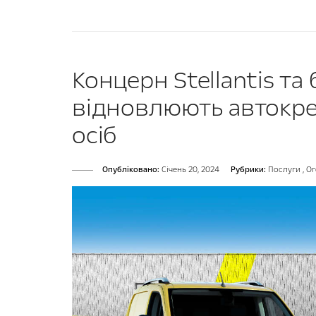
Концерн Stellantis т
відновлюють автокр
осіб
Опубліковано:
Cічень 20, 2024
Рубрики:
Послуги
,
Ог