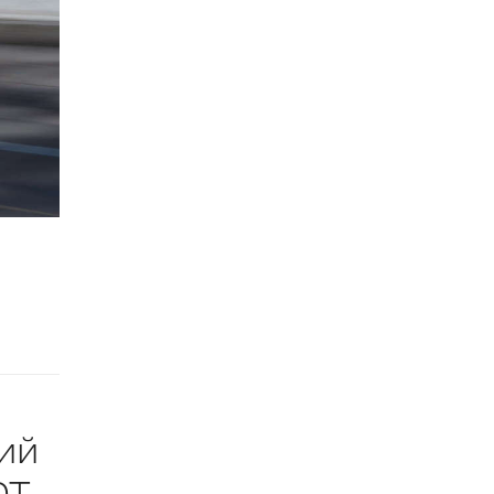
ний
T,