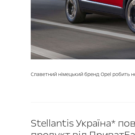
Славетний німецький бренд Opel робить н
Stellantis Україна* 
продукт від ПриватБа